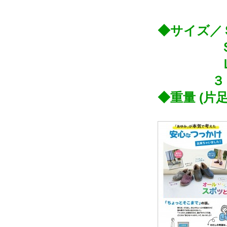
◆サイズ／
Ｓ (20.
３
◆重量 (片